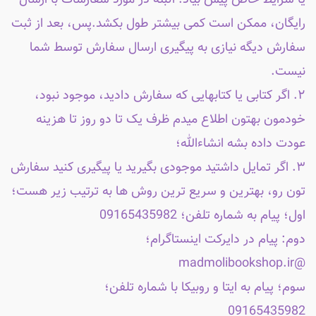
یا شرایط خاص پیش بیاد. البته در مورد سفارشات با ارسال
رایگان، ممکن است کمی بیشتر طول بکشد.پس، بعد از ثبت
سفارش دیگه نیازی به پیگیری ارسال سفارش توسط شما
نیست.
۲. اگر کتابی یا کتابهایی که سفارش دادید، موجود نبود،
خودمون بهتون اطلاع میدم ظرف یک تا دو روز تا هزینه
عودت داده بشه انشاءالله؛
۳. اگر تمایل داشتید موجودی بگیرید یا پیگیری کنید سفارش
تون رو، بهترین و سریع ترین روش ها به ترتیب زیر هست؛
اول؛ پیام به شماره تلفن؛ 09165435982
دوم: پیام در دایرکت اینستاگرام؛
@madmolibookshop.ir
سوم؛ پیام به ایتا و روبیکا با شماره تلفن؛
09165435982