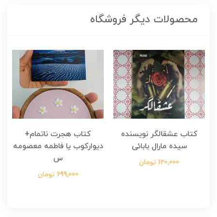
محصولات دیگر فروشگاه
کتاب عشقالگر نویسنده
کتاب هجرت ناتمام+
ک
سیده مارال بابائی
دیوارکوب یا فاطمه معصومه
س
120,000 تومان
699,000 تومان