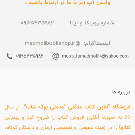
واتس آپ زیر با ما در ارتباط باشید...
شماره روبیکا و ایتا: 09165435982
اینستاگرام:
@madmolibookshop.ir
09165435982
mostafamadmoli10@yahoo.com
درباره ما
فروشگاه آنلاین کتاب مَدمُلی "مدملی بوک شاپ"
، از سال
99 به صورت آنلاین فروش کتاب را شروع کرد و بهترین
کتابها را در زمینه عمومی و تخصصی (رمان و داستان کوتاه،