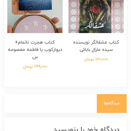
کتاب عشقالگر نویسنده
کتاب هجرت ناتمام+
ک
سیده مارال بابائی
دیوارکوب یا فاطمه معصومه
س
120,000 تومان
699,000 تومان
دیدگاه‌ها
دیدگاه خود را بنویسید