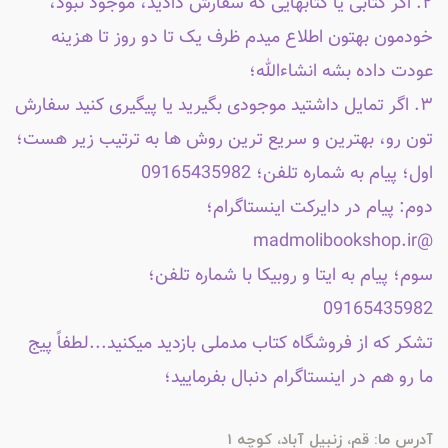
۲. اگر کتابی یا کتابهایی که سفارش دادید، موجود نبود،
خودمون بهتون اطلاع میدم ظرف یک تا دو روز تا هزینه
عودت داده بشه انشاءالله؛
۳. اگر تمایل داشتید موجودی بگیرید یا پیگیری کنید سفارش
تون رو، بهترین و سریع ترین روش ها به ترتیب زیر هست؛
اول؛ پیام به شماره تلفن؛ 09165435982
دوم: پیام در دایرکت اینستاگرام؛
@madmolibookshop.ir
سوم؛ پیام به ایتا و روبیکا با شماره تلفن؛
09165435982
تشکر که از فروشگاه کتاب مدملی بازدید میکنید...لطفاً پیج
ما رو هم در اینستاگرام دنبال بفرمایید؛
آدرس ما: قم، زنبیل آباد، کوچه 1