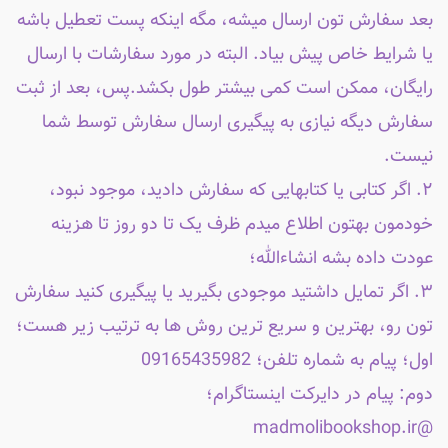
بعد سفارش تون ارسال میشه، مگه اینکه پست تعطیل باشه
یا شرایط خاص پیش بیاد. البته در مورد سفارشات با ارسال
رایگان، ممکن است کمی بیشتر طول بکشد.پس، بعد از ثبت
سفارش دیگه نیازی به پیگیری ارسال سفارش توسط شما
نیست.
۲. اگر کتابی یا کتابهایی که سفارش دادید، موجود نبود،
خودمون بهتون اطلاع میدم ظرف یک تا دو روز تا هزینه
عودت داده بشه انشاءالله؛
۳. اگر تمایل داشتید موجودی بگیرید یا پیگیری کنید سفارش
تون رو، بهترین و سریع ترین روش ها به ترتیب زیر هست؛
اول؛ پیام به شماره تلفن؛ 09165435982
دوم: پیام در دایرکت اینستاگرام؛
@madmolibookshop.ir