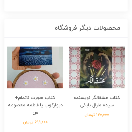
محصولات دیگر فروشگاه
کتاب عشقالگر نویسنده
کتاب هجرت ناتمام+
ک
سیده مارال بابائی
دیوارکوب یا فاطمه معصومه
س
120,000 تومان
699,000 تومان