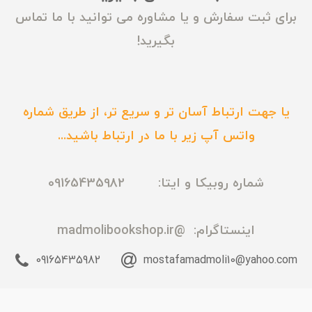
برای ثبت سفارش و یا مشاوره می توانید با ما تماس
بگیرید!
یا جهت ارتباط آسان تر و سریع تر، از طریق شماره
واتس آپ زیر با ما در ارتباط باشید...
شماره روبیکا و ایتا: 09165435982
اینستاگرام:
@madmolibookshop.ir
09165435982
mostafamadmoli10@yahoo.com