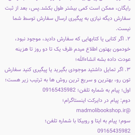
رایگان، ممکن است کمی بیشتر طول بکشد.پس، بعد از ثبت
سفارش دیگه نیازی به پیگیری ارسال سفارش توسط شما
نیست.
۲. اگر کتابی یا کتابهایی که سفارش دادید، موجود نبود،
خودمون بهتون اطلاع میدم ظرف یک تا دو روز تا هزینه
عودت داده بشه انشاءالله؛
۳. اگر تمایل داشتید موجودی بگیرید یا پیگیری کنید سفارش
تون رو، بهترین و سریع ترین روش ها به ترتیب زیر هست؛
اول؛ پیام به شماره تلفن؛ 09165435982
دوم: پیام در دایرکت اینستاگرام؛
@madmolibookshop.ir
سوم؛ پیام به ایتا و روبیکا با شماره تلفن؛
09165435982