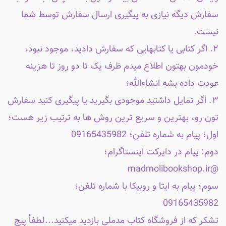
سفارش دیگه نیازی به پیگیری ارسال سفارش توسط شما
نیست.
۲. اگر کتابی یا کتابهایی که سفارش دادید، موجود نبود،
خودمون بهتون اطلاع میدم ظرف یک تا دو روز تا هزینه
عودت داده بشه انشاءالله؛
۳. اگر تمایل داشتید موجودی بگیرید یا پیگیری کنید سفارش
تون رو، بهترین و سریع ترین روش ها به ترتیب زیر هست؛
اول؛ پیام به شماره تلفن؛ 09165435982
دوم: پیام در دایرکت اینستاگرام؛
@madmolibookshop.ir
سوم؛ پیام به ایتا و روبیکا با شماره تلفن؛
09165435982
تشکر که از فروشگاه کتاب مدملی بازدید میکنید...لطفاً پیج