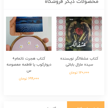
محصولات دیگر فروشگاه
کتاب عشقالگر نویسنده
کتاب هجرت ناتمام+
ک
سیده مارال بابائی
دیوارکوب یا فاطمه معصومه
س
120,000 تومان
699,000 تومان