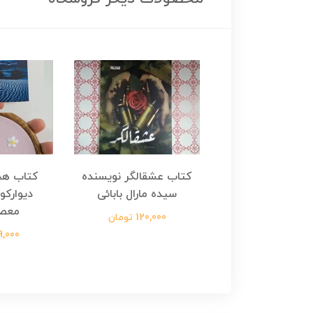
هجرت ناتمام اثر
کتاب عشقالگر نویسنده
کتاب هج
طفی مدملی
سیده مارال بابائی
دیوارکو
معص
124,000 تومان
120,000 تومان
699,000 ت