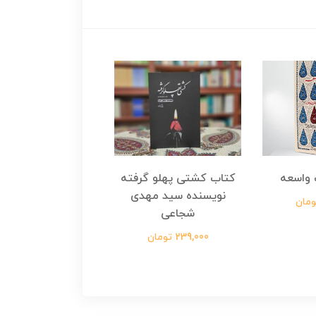
واسعه
کتاب کشتی پهلو گرفته
کتاب رسول مولت
نویسنده سید مهدی
نویسنده زینب عرفا
شجاعی
299,000 تومان
239,000 تومان