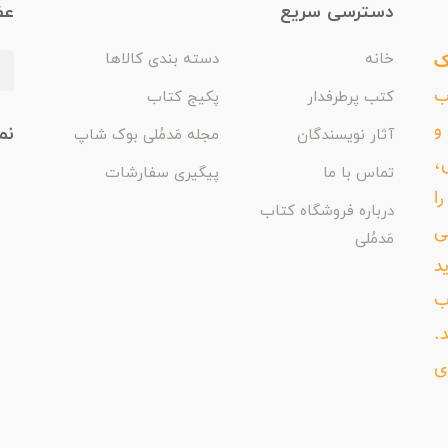
دسترسی سریع
عض
ک
خانه
دسته بندی کالاها
اب
کتب پرطرفدار
پکیج کتاب
و
نم
آثار نویسندگان
مجله مَدمُلی بوک شاپ
،
تماس با ما
پیگیری سفارشات
ا
درباره فروشگاه کتاب
ی
مَدمُلی
د
ب
د.
ی