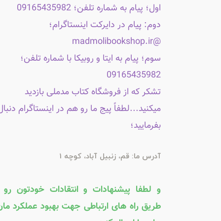
اول؛ پیام به شماره تلفن؛ 09165435982
دوم: پیام در دایرکت اینستاگرام؛
@madmolibookshop.ir
سوم؛ پیام به ایتا و روبیکا با شماره تلفن؛
09165435982
تشکر که از فروشگاه کتاب مدملی بازدید
میکنید...لطفاً پیج ما رو هم در اینستاگرام دنبال
بفرمایید؛
آدرس ما: قم، زنبیل آباد، کوچه 1
و لطفا پیشنهادات و انتقادات خودتون رو ا
طریق راه های ارتباطی جهت بهبود عملکرد مان