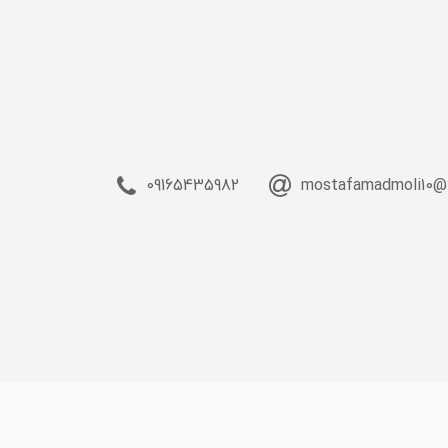
09165435982
mostafamadmoli10@