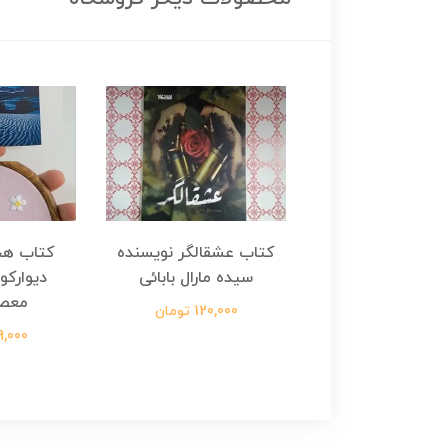
هجرت ناتمام اثر
کتاب عشقالگر نویسنده
کتاب هج
طفی مدملی
سیده مارال بابائی
دیوارکو
معص
124,000 تومان
120,000 تومان
699,000 ت