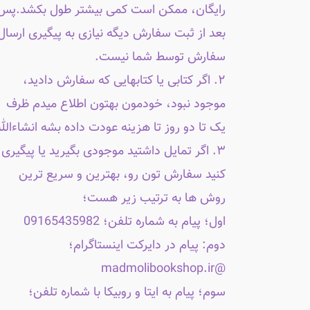
رایگان، ممکن است کمی بیشتر طول بکشد.پس
بعد از ثبت سفارش دیگه نیازی به پیگیری ارسال
سفارش توسط شما نیست.
۲. اگر کتابی یا کتابهایی که سفارش دادید،
موجود نبود، خودمون بهتون اطلاع میدم ظرف
یک تا دو روز تا هزینه عودت داده بشه انشاءالله
۳. اگر تمایل داشتید موجودی بگیرید یا پیگیری
کنید سفارش تون رو، بهترین و سریع ترین
روش ها به ترتیب زیر هست؛
اول؛ پیام به شماره تلفن؛ 09165435982
دوم: پیام در دایرکت اینستاگرام؛
@madmolibookshop.ir
سوم؛ پیام به ایتا و روبیکا با شماره تلفن؛