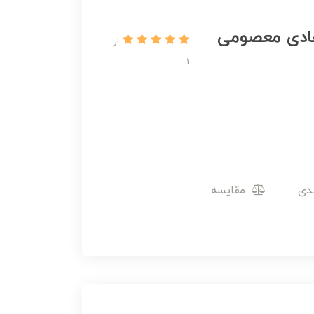
 هادی معصومی
از
1
مقایسه