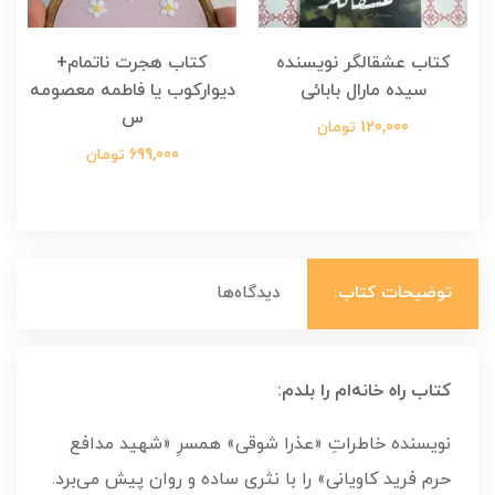
کتاب عشقالگر نویسنده
کتاب هجرت ناتمام+
ک
سیده مارال بابائی
دیوارکوب یا فاطمه معصومه
س
120,000 تومان
699,000 تومان
توضیحات کتاب:
دیدگاه‌ها
کتاب راه خانه‌ام را بلدم:
نویسنده خاطراتِ «عذرا شوقی» همسرِ «شهید مدافع
حرم فرید کاویانی» را با نثری ساده و روان پیش می‌برد.