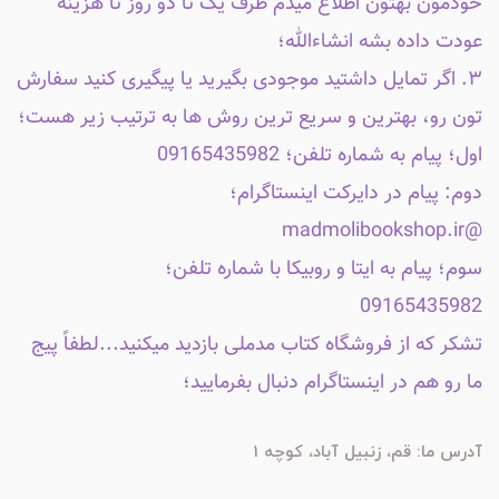
خودمون بهتون اطلاع میدم ظرف یک تا دو روز تا هزینه
عودت داده بشه انشاءالله؛
۳. اگر تمایل داشتید موجودی بگیرید یا پیگیری کنید سفارش
تون رو، بهترین و سریع ترین روش ها به ترتیب زیر هست؛
اول؛ پیام به شماره تلفن؛ 09165435982
دوم: پیام در دایرکت اینستاگرام؛
@madmolibookshop.ir
سوم؛ پیام به ایتا و روبیکا با شماره تلفن؛
09165435982
تشکر که از فروشگاه کتاب مدملی بازدید میکنید...لطفاً پیج
ما رو هم در اینستاگرام دنبال بفرمایید؛
آدرس ما: قم، زنبیل آباد، کوچه 1