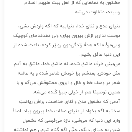
حسّتون به دعاهایی که از اهل بیت علیهم السلام
رسیده، متفاوت می‌شه.
دنیای مدح و ثنای خدا، دنیاییه که اگه واردش بشی،
دوست نداری ازش بیرون بیای؛ ولی دغدغه‌های کوچیک
و بی‌مزۀ ما که همۀ زندگی‌مون رو پُر کرده، باعث شده از
این دنیا غافل بشیم.
می‌بینی طرف عاشق شده، نه عاشق خدا، عاشق یه آدم
مثل خودش. بعدشم برا خودش شاعر شده و یه عالمه
شعر در وصف خط و خال و ابروی معشوقش می‌گه و با
همین توصیفا هم از خیلی چیزا کَنده می‌شه.
آدمی که مشغول مدح و ثنای خداست، براش ریاضتِ
سختیه اگه بخواد از دنیای صفات خدا بیرون بیاد. اصلاً
وارد این دنیا که می‌شی، تازه می‌فهمی که مشغول
شدن به چیزای دیگه، حتّی اگه گناه شرعی هم نداشته