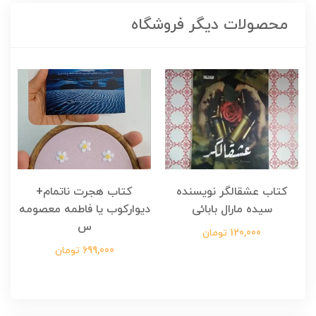
محصولات دیگر فروشگاه
کتاب عشقالگر نویسنده
کتاب هجرت ناتمام+
ک
سیده مارال بابائی
دیوارکوب یا فاطمه معصومه
س
120,000 تومان
699,000 تومان