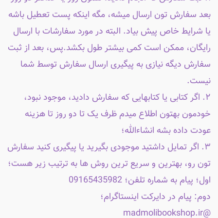
بعد سفارش تون ارسال میشه، مگه اینکه پست تعطیل باشه
یا شرایط خاص پیش بیاد. البته در مورد سفارشات با ارسال
رایگان، ممکن است کمی بیشتر طول بکشد.پس، بعد از ثبت
سفارش دیگه نیازی به پیگیری ارسال سفارش توسط شما
نیست.
۲. اگر کتابی یا کتابهایی که سفارش دادید، موجود نبود،
خودمون بهتون اطلاع میدم ظرف یک تا دو روز تا هزینه
عودت داده بشه انشاءالله؛
۳. اگر تمایل داشتید موجودی بگیرید یا پیگیری کنید سفارش
تون رو، بهترین و سریع ترین روش ها به ترتیب زیر هست؛
اول؛ پیام به شماره تلفن؛ 09165435982
دوم: پیام در دایرکت اینستاگرام؛
@madmolibookshop.ir