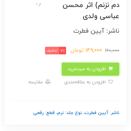
دم نزنم) اثر محسن
از 1
عباسی ولدی
ناشر: آیین فطرت
149,000
تومان
160,000
تخفیف
7٪
افزودن به سبدخرید
افزودن به علاقه‌مندی
مقایسه
ناشر: آیین فطرت، نوع جلد: نرم، قطع: رقعی