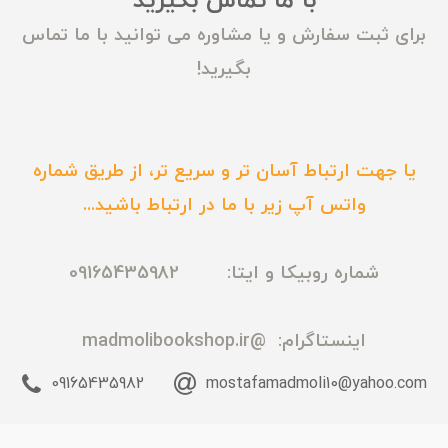
با ما تماس بگیرید
برای ثبت سفارش و یا مشاوره می توانید با ما تماس
بگیرید!
یا جهت ارتباط آسان تر و سریع تر، از طریق شماره
واتس آپ زیر با ما در ارتباط باشید...
شماره روبیکا و ایتا: 09165435982
اینستاگرام:
@madmolibookshop.ir
09165435982
mostafamadmoli10@yahoo.com