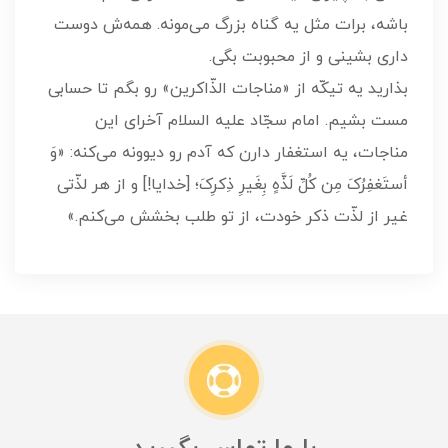
باشه، برات مثل یه گناه بزرگ می‌مونه. همه‌ش دوست
داری بشینی و از محبوبت بگی.
بذارید یه تیکّه از «مناجات الذّاکرین» رو بگم تا حسابی
مست بشیم. امام سجّاد علیه السلام آخرای این
مناجات، یه استغفار دارن که آدم رو دیوونه می‌کنه: «وَ
أستَغفِرُکَ مِن کُلِّ لَذَّهٍ بِغَیرِ ذِکرِکَ؛ [خدایا!] و از هر لذّتی
غیر از لذّت ذکر خودت، از تو طلب بخشش می‌کنم.»