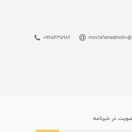
09165435982
mostafamadmoli10@
ویت در خبرنامه