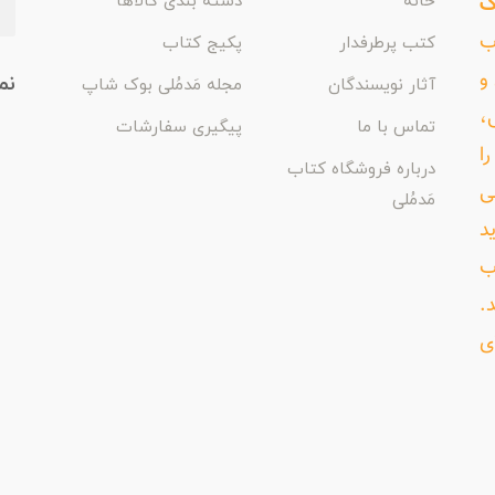
ک
خانه
دسته بندی کالاها
اب
کتب پرطرفدار
پکیج کتاب
و
نم
آثار نویسندگان
مجله مَدمُلی بوک شاپ
،
تماس با ما
پیگیری سفارشات
ا
درباره فروشگاه کتاب
ی
مَدمُلی
د
ب
د.
ی