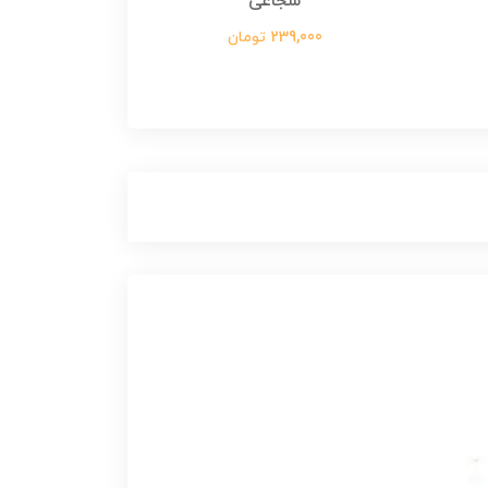
شجاعی
299,000 تومان
239,000 تومان