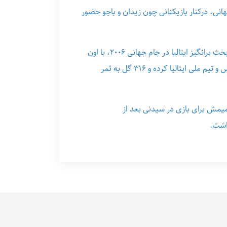
ی‌، درکنار بازیکنانی چون زیدان و باجو حضور
دل پیرو همه افتخارات را به دست آورده، از لیگ قهرمانان ۱۹۹۶، جام بین قاره‌ای و هشت اسکودتو با یوونتوس، تا قهرمانی بحث برانگیز ایتالیا در جام جهانی ۲۰۰۶، با اون
پنالتی و اون کله. او همچنین همه سختی‌ها را کشیده، تا مصدومیت‌های شدید و سقوط یوونتوس. او ۷۹۶ بازی برای یوونتوس و تیم ملی ایتالیا کرده و ۳۱۶ گل به ثمر
صمیمش برای بازی در سیدنی بعد از
داشت.