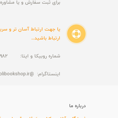
برای ثبت سفارش و یا مشاوره م
یا جهت ارتباط آسان تر و سریع
ارتباط باشید...
شماره روبیکا و ایتا: 09165435982
اینستاگرام:
@madmolibookshop.ir
درباره ما