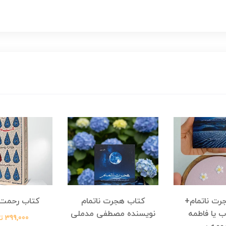
رت ناتمام+
کتاب هجرت ناتمام
کتاب رحمت 
ب یا فاطمه
نویسنده مصطفی مدملی
399,000 تومان