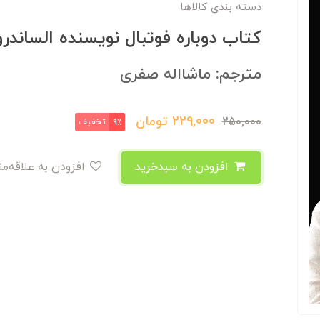
دسته بندی کالاها
کتاب دوباره فوتبال نویسنده الساندرو
مترجم: ماشااله صفری
229,000
تومان
250,000
تخفیف
9٪
افزودن به سبدخرید
افزودن به علاقه‌مندی