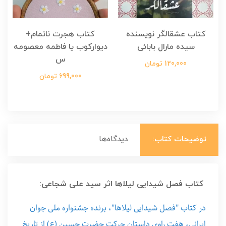
کتاب عشقالگر نویسنده
کتاب هجرت ناتمام+
ک
سیده مارال بابائی
دیوارکوب یا فاطمه معصومه
س
120,000 تومان
699,000 تومان
توضیحات کتاب:
دیدگاه‌ها
کتاب فصل شیدایی لیلاها اثر سید علی شجاعی:
در کتاب "فصل شیدایی لیلاها"، برنده جشنواره ملی جوان
ایرانی، هفت راوی داستان حرکت حضرت حسین (ع) از تاریخ