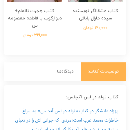
کتاب عشقالگر نویسنده
کتاب هجرت ناتمام+
ک
سیده مارال بابائی
دیوارکوب یا فاطمه معصومه
س
120,000 تومان
699,000 تومان
توضیحات کتاب:
دیدگاه‌ها
کتاب تولد در لس آنجلس:
بهزاد دانشگر در کتاب «تولد در لس آنجلس» به سراغ
خاطرات محمد عرب است؛مردی که جوانی اش را در دنیای
پر زرق و برق شهرهای آمریکا گذراند و برای لذت و