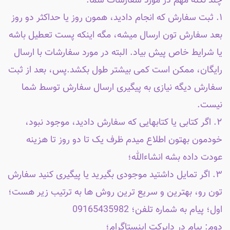
چند نکته مهم در مورد سفارشات شما:
۱. ثبت سفارش که انجام دادید، همون روز یا حداکثر دو روز
بعد سفارش تون ارسال میشه، مگه اینکه پست تعطیل باشه
یا شرایط خاص پیش بیاد. البته در مورد سفارشات با ارسال
رایگان، ممکن است کمی بیشتر طول بکشد.پس، بعد از ثبت
سفارش دیگه نیازی به پیگیری ارسال سفارش توسط شما
نیست.
۲. اگر کتابی یا کتابهایی که سفارش دادید، موجود نبود،
خودمون بهتون اطلاع میدم ظرف یک تا دو روز تا هزینه
عودت داده بشه انشاءالله؛
۳. اگر تمایل داشتید موجودی بگیرید یا پیگیری کنید سفارش
تون رو، بهترین و سریع ترین روش ها به ترتیب زیر هست؛
اول؛ پیام به شماره تلفن؛ 09165435982
دوم: پیام در دایرکت اینستاگرام؛