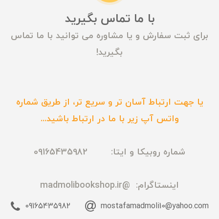
با ما تماس بگیرید
برای ثبت سفارش و یا مشاوره می توانید با ما تماس
بگیرید!
یا جهت ارتباط آسان تر و سریع تر، از طریق شماره
واتس آپ زیر با ما در ارتباط باشید...
شماره روبیکا و ایتا: 09165435982
اینستاگرام:
@madmolibookshop.ir
09165435982
mostafamadmoli10@yahoo.com