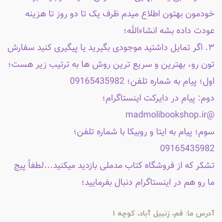
خودمون بهتون اطلاع میدم ظرف یک تا دو روز تا هزینه
عودت داده بشه انشاءالله؛
۳. اگر تمایل داشتید موجودی بگیرید یا پیگیری کنید سفارش
تون رو، بهترین و سریع ترین روش ها به ترتیب زیر هست؛
اول؛ پیام به شماره تلفن؛ 09165435982
دوم: پیام در دایرکت اینستاگرام؛
@madmolibookshop.ir
سوم؛ پیام به ایتا و روبیکا با شماره تلفن؛
09165435982
تشکر که از فروشگاه کتاب مدملی بازدید میکنید...لطفاً پیج
ما رو هم در اینستاگرام دنبال بفرمایید؛
آدرس ما: قم، زنبیل آباد، کوچه 1