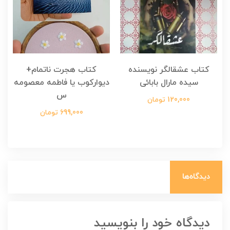
کتاب عشقالگر نویسنده
کتاب هجرت ناتمام+
ک
سیده مارال بابائی
دیوارکوب یا فاطمه معصومه
س
120,000 تومان
699,000 تومان
دیدگاه‌ها
دیدگاه خود را بنویسید