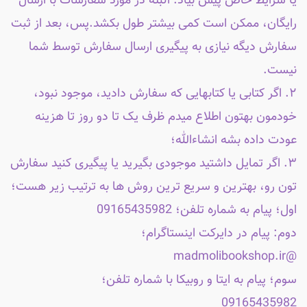
یا شرایط خاص پیش بیاد. البته در مورد سفارشات با ارسال
رایگان، ممکن است کمی بیشتر طول بکشد.پس، بعد از ثبت
سفارش دیگه نیازی به پیگیری ارسال سفارش توسط شما
نیست.
۲. اگر کتابی یا کتابهایی که سفارش دادید، موجود نبود،
خودمون بهتون اطلاع میدم ظرف یک تا دو روز تا هزینه
عودت داده بشه انشاءالله؛
۳. اگر تمایل داشتید موجودی بگیرید یا پیگیری کنید سفارش
تون رو، بهترین و سریع ترین روش ها به ترتیب زیر هست؛
اول؛ پیام به شماره تلفن؛ 09165435982
دوم: پیام در دایرکت اینستاگرام؛
@madmolibookshop.ir
سوم؛ پیام به ایتا و روبیکا با شماره تلفن؛
09165435982