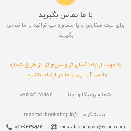
با ما تماس بگیرید
برای ثبت سفارش و یا مشاوره می توانید با ما تماس
بگیرید!
یا جهت ارتباط آسان تر و سریع تر، از طریق شماره
واتس آپ زیر با ما در ارتباط باشید...
شماره روبیکا و ایتا: 09165435982
اینستاگرام:
@madmolibookshop.ir
09165435982
mostafamadmoli10@yahoo.com