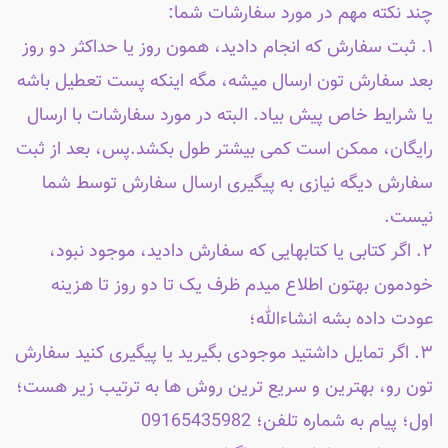
چند نکته مهم در مورد سفارشات شما:
۱. ثبت سفارش که انجام دادید، همون روز یا حداکثر دو روز
بعد سفارش تون ارسال میشه، مگه اینکه پست تعطیل باشه
یا شرایط خاص پیش بیاد. البته در مورد سفارشات با ارسال
رایگان، ممکن است کمی بیشتر طول بکشد.پس، بعد از ثبت
سفارش دیگه نیازی به پیگیری ارسال سفارش توسط شما
نیست.
۲. اگر کتابی یا کتابهایی که سفارش دادید، موجود نبود،
خودمون بهتون اطلاع میدم ظرف یک تا دو روز تا هزینه
عودت داده بشه انشاءالله؛
۳. اگر تمایل داشتید موجودی بگیرید یا پیگیری کنید سفارش
تون رو، بهترین و سریع ترین روش ها به ترتیب زیر هست؛
اول؛ پیام به شماره تلفن؛ 09165435982