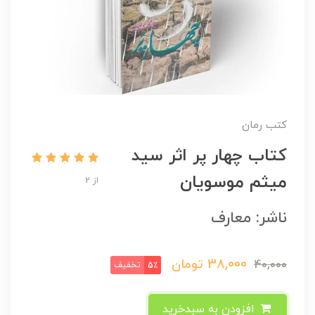
کتب رمان
کتاب چهار پر اثر سید
میثم موسویان
از 2
ناشر: معارف
38,000
تومان
40,000
تخفیف
5٪
افزودن به سبدخرید