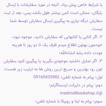
یا شرایط خاص پیش بیاد. البته در مورد سفارشات با ارسال
رایگان، ممکن است کمی بیشتر طول بکشد.پس، بعد از ثبت
سفارش دیگه نیازی به پیگیری ارسال سفارش توسط شما
نیست.
۲. اگر کتابی یا کتابهایی که سفارش دادید، موجود نبود،
خودمون بهتون اطلاع میدم ظرف یک تا دو روز تا هزینه
عودت داده بشه انشاءالله؛
۳. اگر تمایل داشتید موجودی بگیرید یا پیگیری کنید سفارش
تون رو، بهترین و سریع ترین روش ها به ترتیب زیر هست؛
اول؛ پیام به شماره تلفن؛ 09165435982
دوم: پیام در دایرکت اینستاگرام؛
@madmolibookshop.ir
سوم؛ پیام به ایتا و روبیکا با شماره تلفن؛