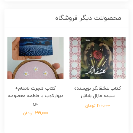
محصولات دیگر فروشگاه
کتاب عشقالگر نویسنده
کتاب هجرت ناتمام+
ک
سیده مارال بابائی
دیوارکوب یا فاطمه معصومه
س
120,000 تومان
699,000 تومان