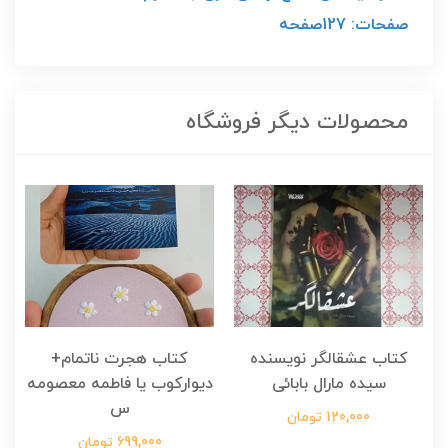
صفحات: 127صفحه
محصولات دیگر فروشگاه
کتاب عشقالگر نویسنده
کتاب هجرت ناتمام+
ک
سیده مارال بابائی
دیوارکوب یا فاطمه معصومه
س
120,000 تومان
699,000 تومان