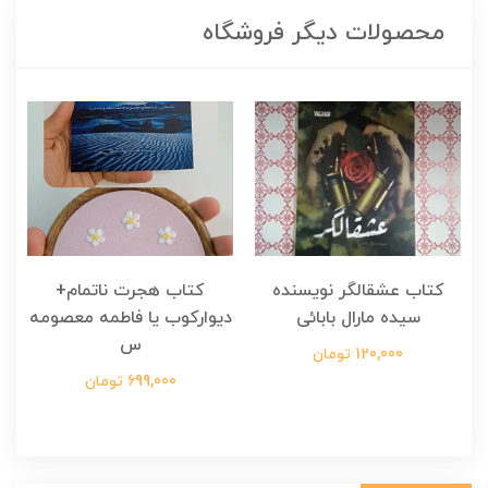
محصولات دیگر فروشگاه
کتاب عشقالگر نویسنده
کتاب هجرت ناتمام+
ک
سیده مارال بابائی
دیوارکوب یا فاطمه معصومه
س
120,000 تومان
699,000 تومان