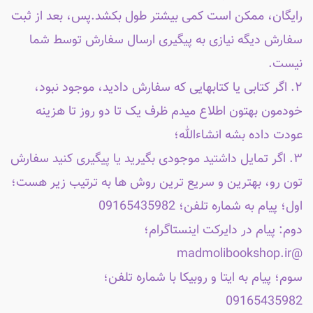
رایگان، ممکن است کمی بیشتر طول بکشد.پس، بعد از ثبت
سفارش دیگه نیازی به پیگیری ارسال سفارش توسط شما
نیست.
۲. اگر کتابی یا کتابهایی که سفارش دادید، موجود نبود،
خودمون بهتون اطلاع میدم ظرف یک تا دو روز تا هزینه
عودت داده بشه انشاءالله؛
۳. اگر تمایل داشتید موجودی بگیرید یا پیگیری کنید سفارش
تون رو، بهترین و سریع ترین روش ها به ترتیب زیر هست؛
اول؛ پیام به شماره تلفن؛ 09165435982
دوم: پیام در دایرکت اینستاگرام؛
@madmolibookshop.ir
سوم؛ پیام به ایتا و روبیکا با شماره تلفن؛
09165435982