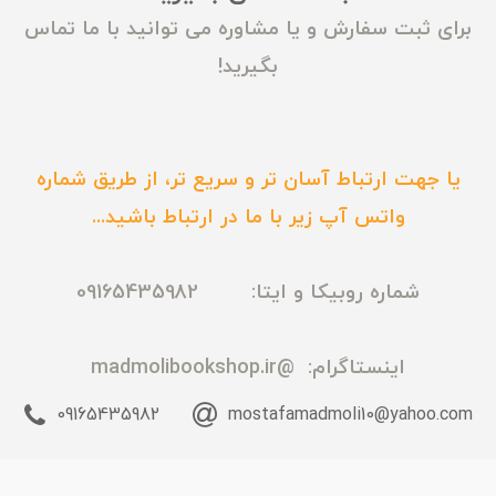
برای ثبت سفارش و یا مشاوره می توانید با ما تماس
بگیرید!
یا جهت ارتباط آسان تر و سریع تر، از طریق شماره
واتس آپ زیر با ما در ارتباط باشید...
شماره روبیکا و ایتا: 09165435982
اینستاگرام:
@madmolibookshop.ir
09165435982
mostafamadmoli10@yahoo.com