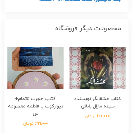
محصولات دیگر فروشگاه
کتاب عشقالگر نویسنده
کتاب هجرت ناتمام+
ک
سیده مارال بابائی
دیوارکوب یا فاطمه معصومه
س
120,000 تومان
699,000 تومان