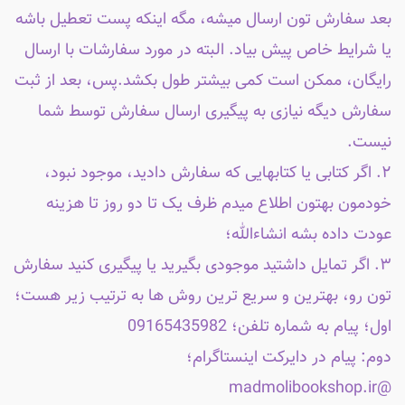
بعد سفارش تون ارسال میشه، مگه اینکه پست تعطیل باشه
یا شرایط خاص پیش بیاد. البته در مورد سفارشات با ارسال
رایگان، ممکن است کمی بیشتر طول بکشد.پس، بعد از ثبت
سفارش دیگه نیازی به پیگیری ارسال سفارش توسط شما
نیست.
۲. اگر کتابی یا کتابهایی که سفارش دادید، موجود نبود،
خودمون بهتون اطلاع میدم ظرف یک تا دو روز تا هزینه
عودت داده بشه انشاءالله؛
۳. اگر تمایل داشتید موجودی بگیرید یا پیگیری کنید سفارش
تون رو، بهترین و سریع ترین روش ها به ترتیب زیر هست؛
اول؛ پیام به شماره تلفن؛ 09165435982
دوم: پیام در دایرکت اینستاگرام؛
@madmolibookshop.ir