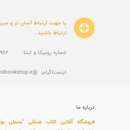
یا جهت ارتباط آسان تر و سریع
ارتباط باشید...
شماره روبیکا و ایتا: 09165435982
اینستاگرام:
@madmolibookshop.ir
درباره ما
فروشگاه آنلاین کتاب مَدمُلی "مدملی بو