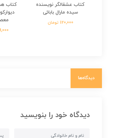
هجرت ناتمام اثر
کتاب عشقالگر نویسنده
کتاب هج
طفی مدملی
سیده مارال بابائی
دیوارکو
معص
124,000 تومان
120,000 تومان
699,000 ت
دیدگاه‌ها
دیدگاه خود را بنویسید