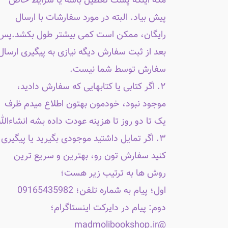
مگه اینکه پست تعطیل باشه یا شرایط خاص
پیش بیاد. البته در مورد سفارشات با ارسال
رایگان، ممکن است کمی بیشتر طول بکشد.پس
بعد از ثبت سفارش دیگه نیازی به پیگیری ارسال
سفارش توسط شما نیست.
۲. اگر کتابی یا کتابهایی که سفارش دادید،
موجود نبود، خودمون بهتون اطلاع میدم ظرف
یک تا دو روز تا هزینه عودت داده بشه انشاءالله
۳. اگر تمایل داشتید موجودی بگیرید یا پیگیری
کنید سفارش تون رو، بهترین و سریع ترین
روش ها به ترتیب زیر هست؛
اول؛ پیام به شماره تلفن؛ 09165435982
دوم: پیام در دایرکت اینستاگرام؛
@madmolibookshop.ir