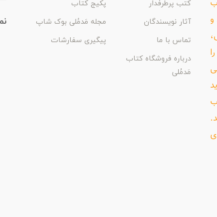
اب
کتب پرطرفدار
پکیج کتاب
و
نم
آثار نویسندگان
مجله مَدمُلی بوک شاپ
،
تماس با ما
پیگیری سفارشات
ا
درباره فروشگاه کتاب
ی
مَدمُلی
د
ب
د.
ی