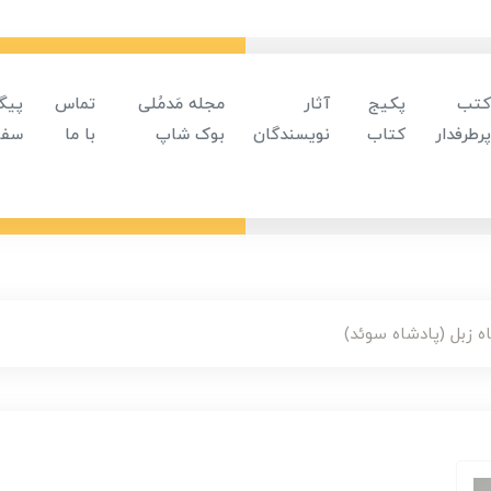
کتب
پکیج
آثار
مجله مَدمُلی
تماس
پیگ
پرطرفدار
کتاب
نویسندگان
بوک شاپ
با ما
سفا
ه زبل (پادشاه سوئد)