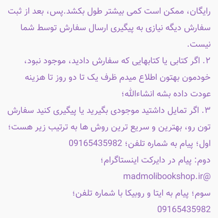
رایگان، ممکن است کمی بیشتر طول بکشد.پس، بعد از ثبت
سفارش دیگه نیازی به پیگیری ارسال سفارش توسط شما
نیست.
۲. اگر کتابی یا کتابهایی که سفارش دادید، موجود نبود،
خودمون بهتون اطلاع میدم ظرف یک تا دو روز تا هزینه
عودت داده بشه انشاءالله؛
۳. اگر تمایل داشتید موجودی بگیرید یا پیگیری کنید سفارش
تون رو، بهترین و سریع ترین روش ها به ترتیب زیر هست؛
اول؛ پیام به شماره تلفن؛ 09165435982
دوم: پیام در دایرکت اینستاگرام؛
@madmolibookshop.ir
سوم؛ پیام به ایتا و روبیکا با شماره تلفن؛
09165435982