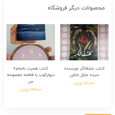
محصولات دیگر فروشگاه
کتاب عشقالگر نویسنده
کتاب هجرت ناتمام+
ک
سیده مارال بابائی
دیوارکوب یا فاطمه معصومه
س
120,000 تومان
699,000 تومان