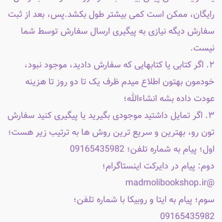
رایگان، ممکن است کمی بیشتر طول بکشد.پس، بعد از ثبت
سفارش دیگه نیازی به پیگیری ارسال سفارش توسط شما
نیست.
۲. اگر کتابی یا کتابهایی که سفارش دادید، موجود نبود،
خودمون بهتون اطلاع میدم ظرف یک تا دو روز تا هزینه
عودت داده بشه انشاءالله؛
۳. اگر تمایل داشتید موجودی بگیرید یا پیگیری کنید سفارش
تون رو، بهترین و سریع ترین روش ها به ترتیب زیر هست؛
اول؛ پیام به شماره تلفن؛ 09165435982
دوم: پیام در دایرکت اینستاگرام؛
@madmolibookshop.ir
سوم؛ پیام به ایتا و روبیکا با شماره تلفن؛
09165435982