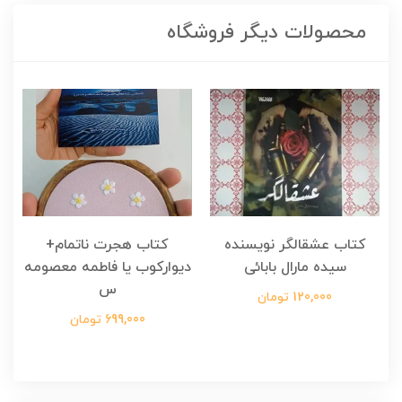
محصولات دیگر فروشگاه
کتاب عشقالگر نویسنده
کتاب هجرت ناتمام+
ک
سیده مارال بابائی
دیوارکوب یا فاطمه معصومه
س
120,000 تومان
699,000 تومان