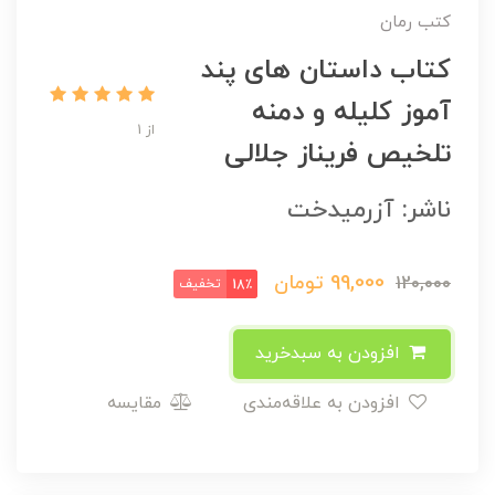
کتب رمان
کتاب داستان های پند
آموز کلیله و دمنه
از 1
تلخیص فریناز جلالی
ناشر: آزرمیدخت
99,000
تومان
120,000
تخفیف
18٪
افزودن به سبدخرید
افزودن به علاقه‌مندی
مقایسه