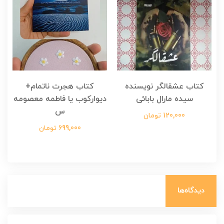
کتاب عشقالگر نویسنده
کتاب هجرت ناتمام+
ک
سیده مارال بابائی
دیوارکوب یا فاطمه معصومه
س
120,000 تومان
699,000 تومان
دیدگاه‌ها