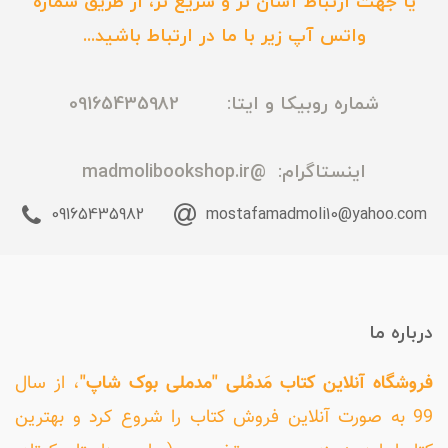
یا جهت ارتباط آسان تر و سریع تر، از طریق شماره
واتس آپ زیر با ما در ارتباط باشید...
شماره روبیکا و ایتا: 09165435982
اینستاگرام:
@madmolibookshop.ir
09165435982
mostafamadmoli10@yahoo.com
درباره ما
فروشگاه آنلاین کتاب مَدمُلی "مدملی بوک شاپ"
، از سال
99 به صورت آنلاین فروش کتاب را شروع کرد و بهترین