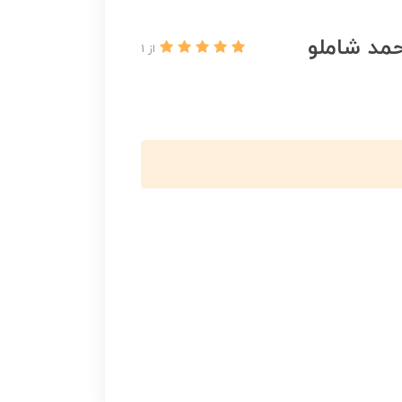
مد شاملو
از 1