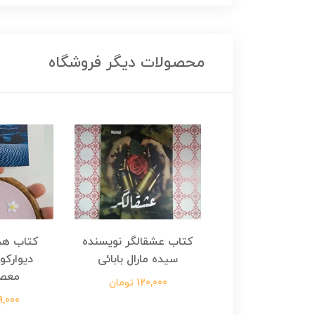
محصولات دیگر فروشگاه
هجرت ناتمام اثر
کتاب عشقالگر نویسنده
کتاب هج
طفی مدملی
سیده مارال بابائی
دیوارکو
معص
124,000 تومان
120,000 تومان
699,000 ت