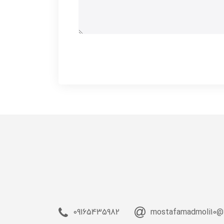
09165435982
mostafamadmoli10@