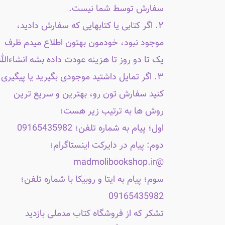
سفارش توسط شما نیست.
۲. اگر کتابی یا کتابهایی که سفارش دادید،
موجود نبود، خودمون بهتون اطلاع میدم ظرف
یک تا دو روز تا هزینه عودت داده بشه انشاءالله
۳. اگر تمایل داشتید موجودی بگیرید یا پیگیری
کنید سفارش تون رو، بهترین و سریع ترین
روش ها به ترتیب زیر هست؛
اول؛ پیام به شماره تلفن؛ 09165435982
دوم: پیام در دایرکت اینستاگرام؛
@madmolibookshop.ir
سوم؛ پیام به ایتا و روبیکا با شماره تلفن؛
09165435982
تشکر که از فروشگاه کتاب مدملی بازدید