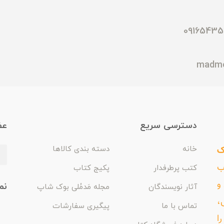
دسترسی سریع
عض
ک
خانه
دسته بندی کالاها
اب
کتب پرطرفدار
پکیج کتاب
و
نم
آثار نویسندگان
مجله مَدمُلی بوک شاپ
،
تماس با ما
پیگیری سفارشات
ا