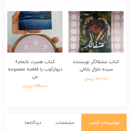
کتاب عشقالگر نویسنده
کتاب هجرت ناتمام+
ک
سیده مارال بابائی
دیوارکوب یا فاطمه معصومه
س
120,000 تومان
699,000 تومان
توضیحات کتاب:
مشخصات
دیدگاه‌ها