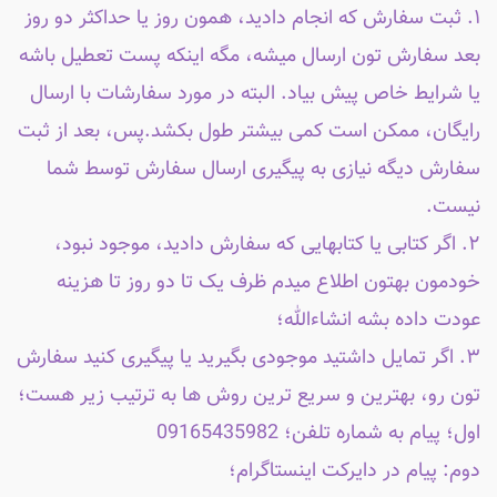
۱. ثبت سفارش که انجام دادید، همون روز یا حداکثر دو روز
بعد سفارش تون ارسال میشه، مگه اینکه پست تعطیل باشه
یا شرایط خاص پیش بیاد. البته در مورد سفارشات با ارسال
رایگان، ممکن است کمی بیشتر طول بکشد.پس، بعد از ثبت
سفارش دیگه نیازی به پیگیری ارسال سفارش توسط شما
نیست.
۲. اگر کتابی یا کتابهایی که سفارش دادید، موجود نبود،
خودمون بهتون اطلاع میدم ظرف یک تا دو روز تا هزینه
عودت داده بشه انشاءالله؛
۳. اگر تمایل داشتید موجودی بگیرید یا پیگیری کنید سفارش
تون رو، بهترین و سریع ترین روش ها به ترتیب زیر هست؛
اول؛ پیام به شماره تلفن؛ 09165435982
دوم: پیام در دایرکت اینستاگرام؛