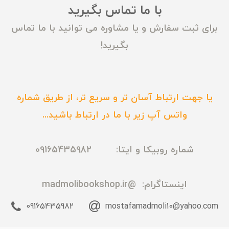
با ما تماس بگیرید
برای ثبت سفارش و یا مشاوره می توانید با ما تماس
بگیرید!
یا جهت ارتباط آسان تر و سریع تر، از طریق شماره
واتس آپ زیر با ما در ارتباط باشید...
شماره روبیکا و ایتا: 09165435982
اینستاگرام:
@madmolibookshop.ir
09165435982
mostafamadmoli10@yahoo.com