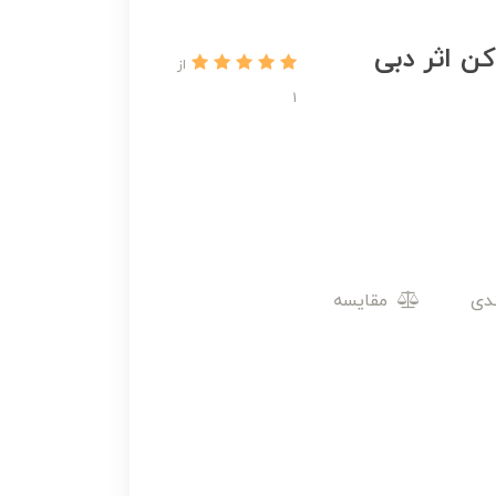
ن اثر دبی
از
1
مقایسه