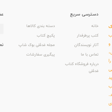
دسترسی سریع
عض
ک
خانه
دسته بندی کالاها
اب
کتب پرطرفدار
پکیج کتاب
و
نم
آثار نویسندگان
مجله مَدمُلی بوک شاپ
،
تماس با ما
پیگیری سفارشات
ا
درباره فروشگاه کتاب
ی
مَدمُلی
د
ب
د.
ی