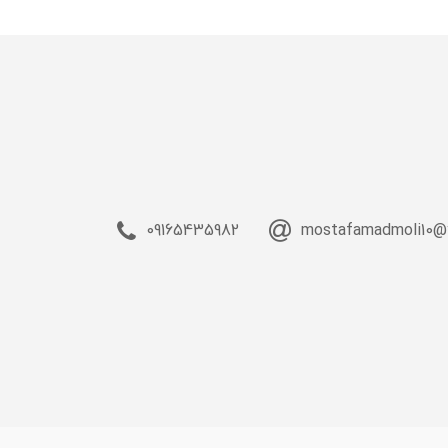
09165435982
mostafamadmoli10@