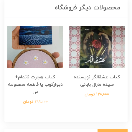
محصولات دیگر فروشگاه
کتاب عشقالگر نویسنده
کتاب هجرت ناتمام+
ک
سیده مارال بابائی
دیوارکوب یا فاطمه معصومه
س
120,000 تومان
699,000 تومان