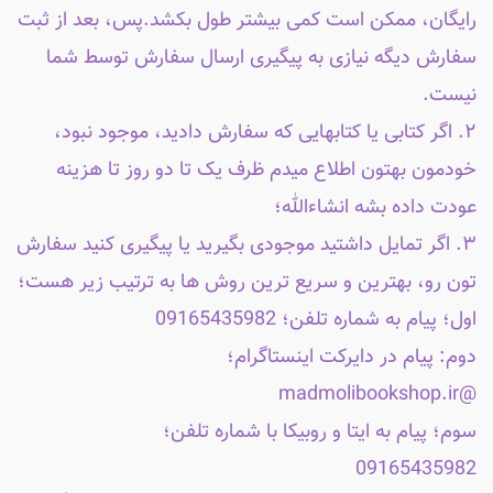
رایگان، ممکن است کمی بیشتر طول بکشد.پس، بعد از ثبت
سفارش دیگه نیازی به پیگیری ارسال سفارش توسط شما
نیست.
۲. اگر کتابی یا کتابهایی که سفارش دادید، موجود نبود،
خودمون بهتون اطلاع میدم ظرف یک تا دو روز تا هزینه
عودت داده بشه انشاءالله؛
۳. اگر تمایل داشتید موجودی بگیرید یا پیگیری کنید سفارش
تون رو، بهترین و سریع ترین روش ها به ترتیب زیر هست؛
اول؛ پیام به شماره تلفن؛ 09165435982
دوم: پیام در دایرکت اینستاگرام؛
@madmolibookshop.ir
سوم؛ پیام به ایتا و روبیکا با شماره تلفن؛
09165435982