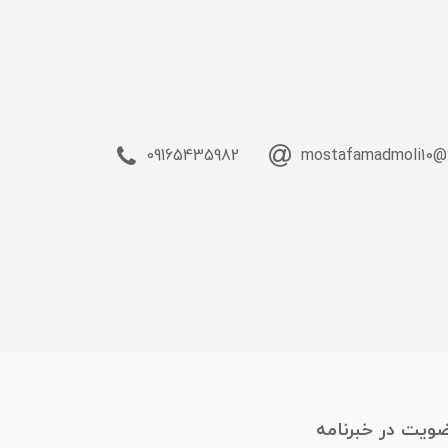
09165435982
mostafamadmoli10@
ویت در خبرنامه