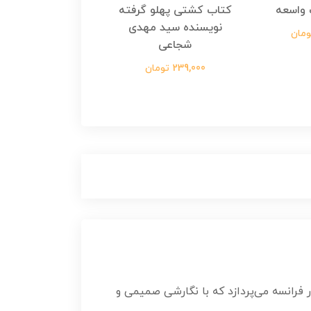
واسعه
کتاب کشتی پهلو گرفته
کتاب رسول مولت
نویسنده سید مهدی
نویسنده زینب عرفا
شجاعی
299,000 تومان
239,000 تومان
 فرانسه می‌پردازد که با نگارشی صمیمی و