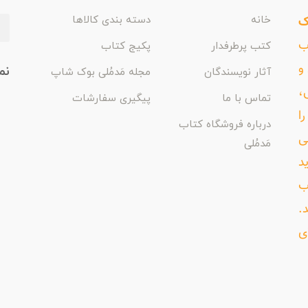
ک
خانه
دسته بندی کالاها
اب
کتب پرطرفدار
پکیج کتاب
و
نم
آثار نویسندگان
مجله مَدمُلی بوک شاپ
،
تماس با ما
پیگیری سفارشات
ا
درباره فروشگاه کتاب
ی
مَدمُلی
د
ب
د.
ی