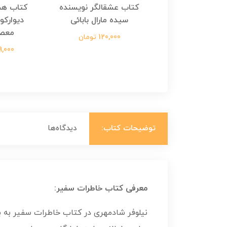
هجرت ناتمام اثر
کتاب عشقالگر نویسنده
کتاب هج
طفی مدملی
سیده مارال بابائی
دیوارکو
معص
124,000 تومان
120,000 تومان
699,000 ت
توضیحات کتاب:
دیدگاه‌ها
معرفی کتاب خاطرات سفیر:
نیلوفر شادمهری در کتاب خاطرات سفیر به بی