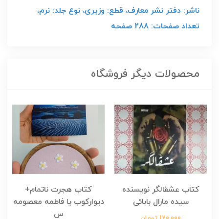
ناشر: دفتر نشر معارف، قطع: وزیری، نوع جلد: نرم،
تعداد صفحات: 288 صفحه
محصولات دیگر فروشگاه
کتاب عشقالگر نویسنده
کتاب هجرت ناتمام+
ک
سیده مارال بابائی
دیوارکوب یا فاطمه معصومه
س
120,000 تومان