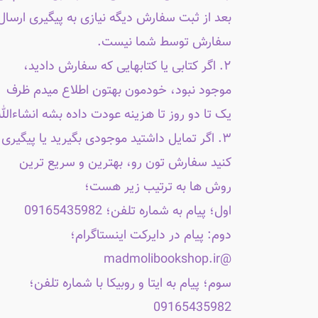
بعد از ثبت سفارش دیگه نیازی به پیگیری ارسال
سفارش توسط شما نیست.
۲. اگر کتابی یا کتابهایی که سفارش دادید،
موجود نبود، خودمون بهتون اطلاع میدم ظرف
یک تا دو روز تا هزینه عودت داده بشه انشاءالله
۳. اگر تمایل داشتید موجودی بگیرید یا پیگیری
کنید سفارش تون رو، بهترین و سریع ترین
روش ها به ترتیب زیر هست؛
اول؛ پیام به شماره تلفن؛ 09165435982
دوم: پیام در دایرکت اینستاگرام؛
@madmolibookshop.ir
سوم؛ پیام به ایتا و روبیکا با شماره تلفن؛
09165435982