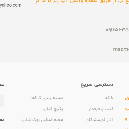
 تر، از طریق شماره واتس آپ زیر با ما در
yahoo.com
دسترسی سریع
عض
ک
خانه
دسته بندی کالاها
اب
کتب پرطرفدار
پکیج کتاب
و
نم
آثار نویسندگان
مجله مَدمُلی بوک شاپ
،