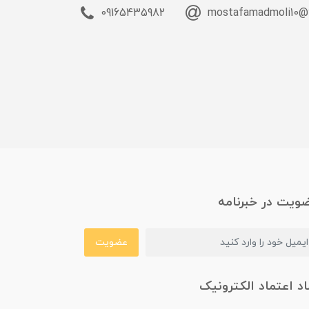
09165435982
mostafamadmoli10@
ویت در خبرنامه
عضویت
اد اعتماد الکترونیک