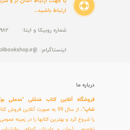
یا جهت ارتباط آسان تر و سریع
ارتباط باشید...
شماره روبیکا و ایتا: 09165435982
اینستاگرام:
@madmolibookshop.ir
درباره ما
فروشگاه آنلاین کتاب مَدمُلی "مدملی بو
شاپ"
، از سال 99 به صورت آنلاین فروش کت
را شروع کرد و بهترین کتابها را در زمینه عمومی 
تخصصی (رمان و داستان کوتاه، روانشناسی