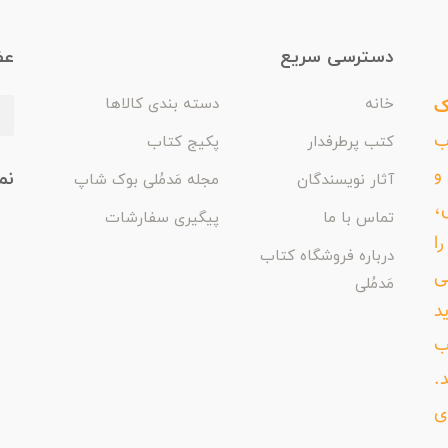
دسترسی سریع
عض
ک
خانه
دسته بندی کالاها
اب
کتب پرطرفدار
پکیج کتاب
و
نم
آثار نویسندگان
مجله مَدمُلی بوک شاپ
،
تماس با ما
پیگیری سفارشات
ا
درباره فروشگاه کتاب
ی
مَدمُلی
د
ب
د.
ی