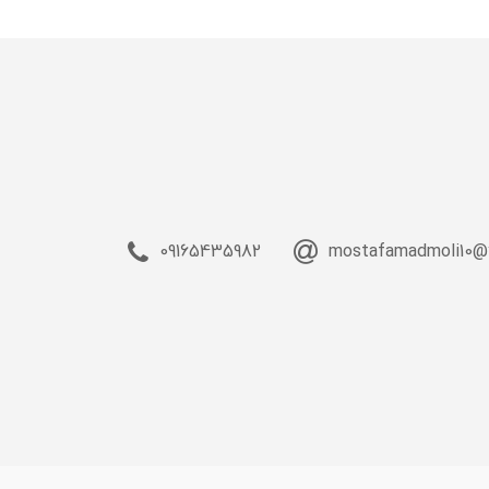
09165435982
mostafamadmoli10@