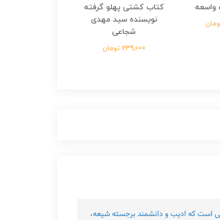
واسعه
کتاب کشتی پهلو گرفته
کتاب رسول مولت
نویسنده سید مهدی
نویسنده زینب عرفا
شجاعی
299,000 تومان
239,000 تومان
لامی است که ادیب و دانشمند برجسته شیعه،