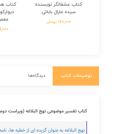
هجرت ناتمام اثر
کتاب عشقالگر نویسنده
کتاب هج
طفی مدملی
سیده مارال بابائی
دیوارکو
معص
124,000 تومان
120,000 تومان
699,000 ت
توضیحات کتاب:
دیدگاه‌ها
کتاب تفسیر موضوعی نهج البلاغه (ویراست دوم
نهج البلاغه به عنوان گزیده ای از خطبه ها، ن