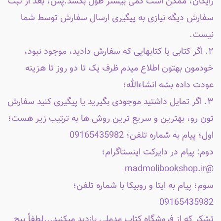
رایگان، ممکن است کمی بیشتر طول بکشد.پس، بعد از ثبت
سفارش دیگه نیازی به پیگیری ارسال سفارش توسط شما
نیست.
۲. اگر کتابی یا کتابهایی که سفارش دادید، موجود نبود،
خودمون بهتون اطلاع میدم ظرف یک تا دو روز تا هزینه
عودت داده بشه انشاءالله؛
۳. اگر تمایل داشتید موجودی بگیرید یا پیگیری کنید سفارش
تون رو، بهترین و سریع ترین روش ها به ترتیب زیر هست؛
اول؛ پیام به شماره تلفن؛ 09165435982
دوم: پیام در دایرکت اینستاگرام؛
@madmolibookshop.ir
سوم؛ پیام به ایتا و روبیکا با شماره تلفن؛
09165435982
تشکر که از فروشگاه کتاب مدملی بازدید میکنید...لطفاً پیج