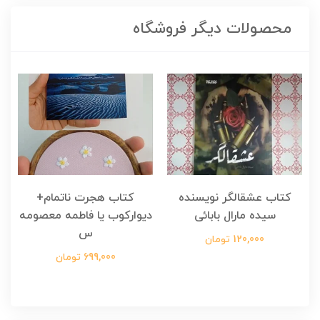
محصولات دیگر فروشگاه
کتاب عشقالگر نویسنده
کتاب هجرت ناتمام+
ک
سیده مارال بابائی
دیوارکوب یا فاطمه معصومه
س
120,000 تومان
699,000 تومان