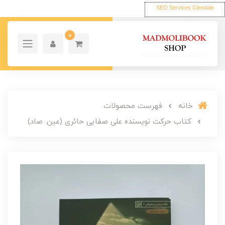
SEO Services Glendale
0
خانه
فهرست محصولات
کتاب حرکت نویسنده علی صفایی حائری (عین. صاد)