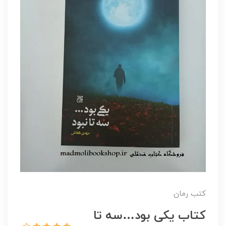
کتب رمان
کتاب یکی بود…سه تا