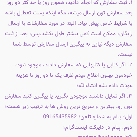
۱. ثبت سفارش که انجام دادید، همون روز یا حداکثر دو روز
بعد سفارش تون ارسال میشه، مگه اینکه پست تعطیل باشه
یا شرایط خاص پیش بیاد. البته در مورد سفارشات با ارسال
رایگان، ممکن است کمی بیشتر طول بکشد.پس، بعد از ثبت
سفارش دیگه نیازی به پیگیری ارسال سفارش توسط شما
نیست.
۲. اگر کتابی یا کتابهایی که سفارش دادید، موجود نبود،
خودمون بهتون اطلاع میدم ظرف یک تا دو روز تا هزینه
عودت داده بشه انشاءالله؛
۳. اگر تمایل داشتید موجودی بگیرید یا پیگیری کنید سفارش
تون رو، بهترین و سریع ترین روش ها به ترتیب زیر هست؛
اول؛ پیام به شماره تلفن؛ 09165435982
دوم: پیام در دایرکت اینستاگرام؛