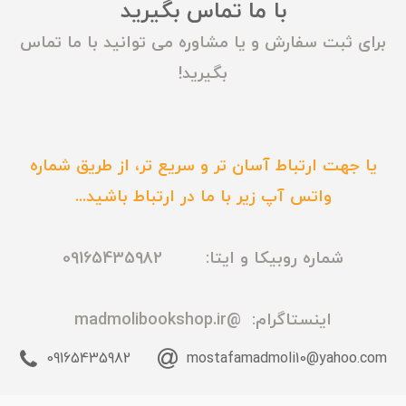
با ما تماس بگیرید
برای ثبت سفارش و یا مشاوره می توانید با ما تماس
بگیرید!
یا جهت ارتباط آسان تر و سریع تر، از طریق شماره
واتس آپ زیر با ما در ارتباط باشید...
شماره روبیکا و ایتا: 09165435982
اینستاگرام:
@madmolibookshop.ir
09165435982
mostafamadmoli10@yahoo.com