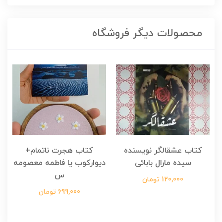
محصولات دیگر فروشگاه
کتاب عشقالگر نویسنده
کتاب هجرت ناتمام+
ک
سیده مارال بابائی
دیوارکوب یا فاطمه معصومه
س
120,000 تومان
699,000 تومان