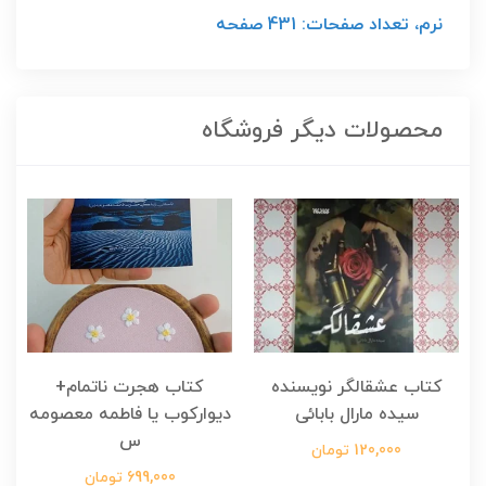
نرم، تعداد صفحات: 431 صفحه
محصولات دیگر فروشگاه
کتاب عشقالگر نویسنده
کتاب هجرت ناتمام+
ک
سیده مارال بابائی
دیوارکوب یا فاطمه معصومه
س
120,000 تومان
699,000 تومان