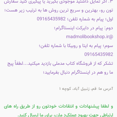
۳. اگر تمایل داشتید موجودی بگیرید یا پیگیری کنید سفارش
تون رو، بهترین و سریع ترین روش ها به ترتیب زیر هست؛
اول؛ پیام به شماره تلفن؛ 09165435982
دوم: پیام در دایرکت اینستاگرام؛
@madmolibookshop.ir
سوم؛ پیام به ایتا و روبیکا با شماره تلفن؛
09165435982
تشکر که از فروشگاه کتاب مدملی بازدید میکنید...لطفاً پیج
ما رو هم در اینستاگرام دنبال بفرمایید؛
آدرس ما: قم، زنبیل آباد، کوچه 1
و لطفا پیشنهادات و انتقادات خودتون رو از طریق راه های
ارتباطی جهت بهبود عملکرد مان، برای ما ارسال کنید.