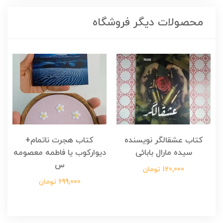
محصولات دیگر فروشگاه
کتاب عشقالگر نویسنده
کتاب هجرت ناتمام+
ک
سیده مارال بابائی
دیوارکوب یا فاطمه معصومه
س
120,000 تومان
699,000 تومان