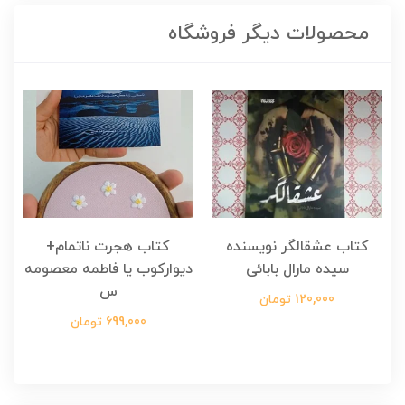
محصولات دیگر فروشگاه
کتاب عشقالگر نویسنده
کتاب هجرت ناتمام+
ک
سیده مارال بابائی
دیوارکوب یا فاطمه معصومه
س
120,000 تومان
699,000 تومان