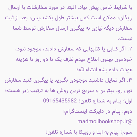
یا شرایط خاص پیش بیاد. البته در مورد سفارشات با ارسال
رایگان، ممکن است کمی بیشتر طول بکشد.پس، بعد از ثبت
سفارش دیگه نیازی به پیگیری ارسال سفارش توسط شما
نیست.
۲. اگر کتابی یا کتابهایی که سفارش دادید، موجود نبود،
خودمون بهتون اطلاع میدم ظرف یک تا دو روز تا هزینه
عودت داده بشه انشاءالله؛
۳. اگر تمایل داشتید موجودی بگیرید یا پیگیری کنید سفارش
تون رو، بهترین و سریع ترین روش ها به ترتیب زیر هست؛
اول؛ پیام به شماره تلفن؛ 09165435982
دوم: پیام در دایرکت اینستاگرام؛
@madmolibookshop.ir
سوم؛ پیام به ایتا و روبیکا با شماره تلفن؛