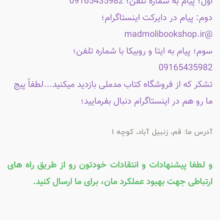
اول؛ پیام به شماره تلفن؛ 09165435982
دوم: پیام در دایرکت اینستاگرام؛
@madmolibookshop.ir
سوم؛ پیام به ایتا و روبیکا با شماره تلفن؛
09165435982
تشکر که از فروشگاه کتاب مدملی بازدید میکنید...لطفاً پیج
ما رو هم در اینستاگرام دنبال بفرمایید؛
آدرس ما: قم، زنبیل آباد، کوچه 1
و لطفا پیشنهادات و انتقادات خودتون رو از طریق راه های
ارتباطی جهت بهبود عملکرد مان، برای ما ارسال کنید.