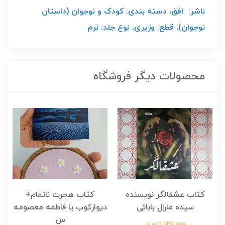
ناشر: افق، دسته بندی: کودک و نوجوان (داستان
نوجوان)، قطع: وزیری، نوع جلد: نرم
محصولات دیگر فروشگاه
کتاب عشقالگر نویسنده
کتاب هجرت ناتمام+
ک
سیده مارال بابائی
دیوارکوب یا فاطمه معصومه
س
120,000 تومان