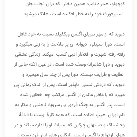
کوچولو، همراه نامزد همین دختر، که برای نجات جان
استیرفورث خود را به خطر افکنده است، هلاک می­شود.
دیوید که از مهر بی­ریای اگنس ویکفیلد نسبت به خود غافل
است، دورا اسپنلو، دیوانه ای پر ملاحت را به زنی می­گیرد و
رفته رفته شهرت و افتخار ادبی کسب می­کند. زندگی عشقی
دیوید و دورا شاعرانه وصف شده است، در عین آنکه خالی از
لطایف و ظرایف نیست. دورا پس از چند سال می­میرد و
دیوید، که دردش تسلی ناپذیر است، پس از اندک زمانی پی
می­برد که با غافل ماندن از اگنس مرتکب چه خطایی شده
است. پدر اگنس به چنگ فردی بی سروپا، ناجنس و مکار به
نام اورای هیپ افتاده است، که همه کارهٔ اوست با قیافهٔ
وحشتناک و دست­های چرکین که میراث او را اداره می­کند و در
هوای ازدواج با اگنس است. نابکاری های این فرد پست و