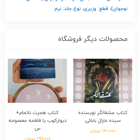
نوجوان)، قطع: وزیری، نوع جلد: نرم
محصولات دیگر فروشگاه
کتاب عشقالگر نویسنده
کتاب هجرت ناتمام+
ک
سیده مارال بابائی
دیوارکوب یا فاطمه معصومه
س
120,000 تومان
699,000 تومان