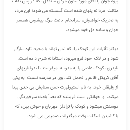
بیوهٔ جوان با آقای موردستون مردی سنگدل، که در پس نقاب
متانت مردانه پنهان شده است گسسته می­ شود؛ این مرد،
به تحریک خواهرش، سرانجام باعث مرگ پیشرس همسر
جوان و ساده­ دل خود می­شود.
دیکنز تأثرات این کودک را، که نمی­ تواند با محیط تازه سازگار
شود و در لاک خود فرو می­رود، استادانه شرح داده است.
ناپدری، کودک عاصی را به مدرسه می­فرستد تا بدرفتاری­های
آقای کریکل ظالم را تحمل کند. وی در مدرسه نسبت به یکی
از رفیقان خود، به نام استیرفورث حس ستایش بی حدی پیدا
می­کند. او جوانکی است فریبنده که بعداً باعث سرخوردگی
دوستش می­شود و کودک با ترادلز مهربان و خوش بین، که
با کشیدن اسکلت وقت می­گذراند، صمیمی می شود.