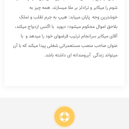
شوم را میکابر و ترادلز بر ملا می­سازند. همه چیز به
خوشترین وجه پایان می­یابد: هیپ به جرم تقلب و تملک
بلاحق اموال محکوم می­شود؛ دیوید با اگنس ازدواج می­کند،
آقای میکابر سرانجام ترتیب قرض­های خود را می­دهد و با
عنوان صاحب منصب مستعمراتی شغلی پیدا می­کند که با آن
می­تواند زندگی آبرومندانه ای داشته باشد.