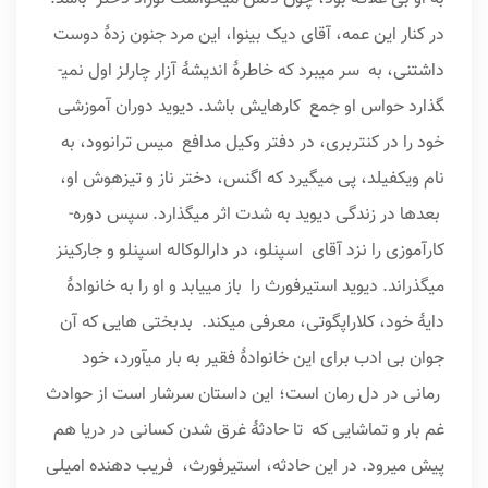
در کنار این عمه، آقای دیک بینوا، این مرد جنون زدهٔ دوست
داشتنی، به سر می­برد که خاطرهٔ اندیشهٔ آزار چارلز اول نمی­
گذارد حواس او جمع کارهایش باشد. دیوید دوران آموزشی
خود را در کنتربری، در دفتر وکیل مدافع میس ترانوود، به
نام ویکفیلد، پی می­گیرد که اگنس، دختر ناز و تیزهوش او،
بعدها در زندگی دیوید به شدت اثر می­گذارد. سپس دوره­
کارآموزی را نزد آقای اسپنلو، در دارالوکاله­ اسپنلو و جارکینز
می­گذراند. دیوید استیرفورث را باز می­یابد و او را به خانوادهٔ
دایهٔ خود، کلاراپگوتی، معرفی می­کند. بدبختی هایی که آن
جوان بی ادب برای این خانوادهٔ فقیر به بار می­آورد، خود
رمانی در دل رمان است؛ این داستان سرشار است از حوادث
غم بار و تماشایی که تا حادثهٔ غرق شدن کسانی در دریا هم
پیش می­رود. در این حادثه، استیرفورث، فریب دهنده­ امیلی