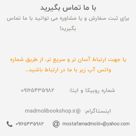
با ما تماس بگیرید
برای ثبت سفارش و یا مشاوره می توانید با ما تماس
بگیرید!
یا جهت ارتباط آسان تر و سریع تر، از طریق شماره
واتس آپ زیر با ما در ارتباط باشید...
شماره روبیکا و ایتا: 09165435982
اینستاگرام:
@madmolibookshop.ir
09165435982
mostafamadmoli10@yahoo.com