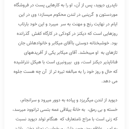
ناپدری دیوید، پس از آن، او را به کارهایی پست در فروشگاه
موردستون و گرینبی در لندن محکوم می­سازد؛ وی در این
ایام در نهایت رنج و مهنت به سر می­برد و این خود بارتاب
روزهایی است که دیکنز در کودکی در کارگاه کفش گذرانده
بود. خوشبختانه دوستی باآقای میکابر و خانواده­اش جان
تازه­ای به او می­بخشد. آقای میکابر یکی از آفریده­های
فناناپذیر دیکنز است، وی بیرون­بری است با هیکل نتراشیده
که حال و روز خود را به مبالغه تیره تر از آن چه هست جلوه
می دهد.
دیوید از لندن می­گریزد و پیاده به دوور می­رود و سرانجام،
خسته و بی رمق، به خانهٔ ییلاقی عمه بتسی ترانوود می­رسد،
که زنی است با مزاج نامتعارف که هنگام تولد دیوید نسبت
به او بی علاقه بود، چون دلش می­خواست نوزاد دختر باشد.