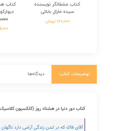
هجرت ناتمام اثر
کتاب عشقالگر نویسنده
کتاب هج
طفی مدملی
سیده مارال بابائی
دیوارکو
معص
124,000 تومان
120,000 تومان
699,000 ت
توضیحات کتاب:
دیدگاه‌ها
کتاب دور دنیا در هشتاد روز (کلکسیون کلاسیک 7) نویسنده ژول ورن