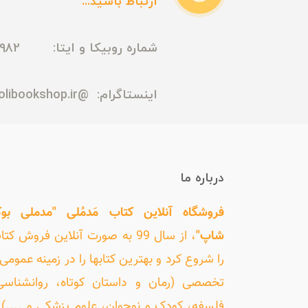
ارتباط باشید...
شماره روبیکا و ایتا: 09165435982
اینستاگرام:
@madmolibookshop.ir
درباره ما
فروشگاه آنلاین کتاب مَدمُلی "مدملی بو
شاپ"
، از سال 99 به صورت آنلاین فروش کت
را شروع کرد و بهترین کتابها را در زمینه عمومی 
تخصصی (رمان و داستان کوتاه، روانشناسی
فلسفه، کودک و نوجوان، علوم پزشکی و ....) ر