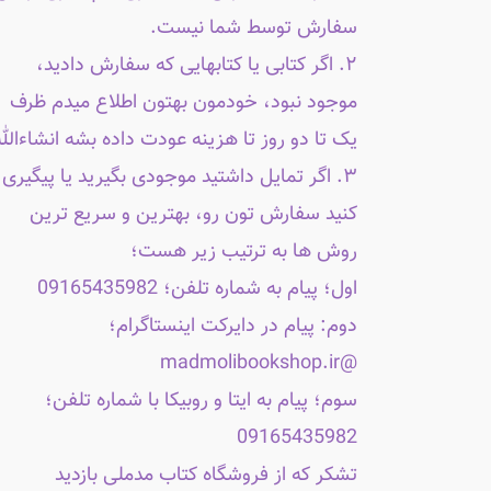
سفارش توسط شما نیست.
۲. اگر کتابی یا کتابهایی که سفارش دادید،
موجود نبود، خودمون بهتون اطلاع میدم ظرف
یک تا دو روز تا هزینه عودت داده بشه انشاءالله
۳. اگر تمایل داشتید موجودی بگیرید یا پیگیری
کنید سفارش تون رو، بهترین و سریع ترین
روش ها به ترتیب زیر هست؛
اول؛ پیام به شماره تلفن؛ 09165435982
دوم: پیام در دایرکت اینستاگرام؛
@madmolibookshop.ir
سوم؛ پیام به ایتا و روبیکا با شماره تلفن؛
09165435982
تشکر که از فروشگاه کتاب مدملی بازدید