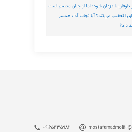
ار طوفان‌ یا دزدان‌ شود؛ اما او چنان‌ مصمم‌ است‌
‌ او را تعقیب‌ می‌كند؟ آیا نجات‌ آدا، همسر
هد داد؟
09165435982
mostafamadmoli10@