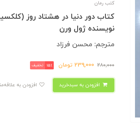
کتب رمان
نویسنده ژول ورن
مترجم: محسن فرزاد
239,000
تومان
280,000
تخفیف
15٪
افزودن به سبدخرید
افزودن به علاقه‌مندی