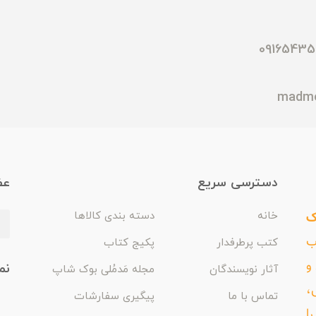
دسترسی سریع
عض
ک
خانه
دسته بندی کالاها
اب
کتب پرطرفدار
پکیج کتاب
و
نم
آثار نویسندگان
مجله مَدمُلی بوک شاپ
،
تماس با ما
پیگیری سفارشات
ا