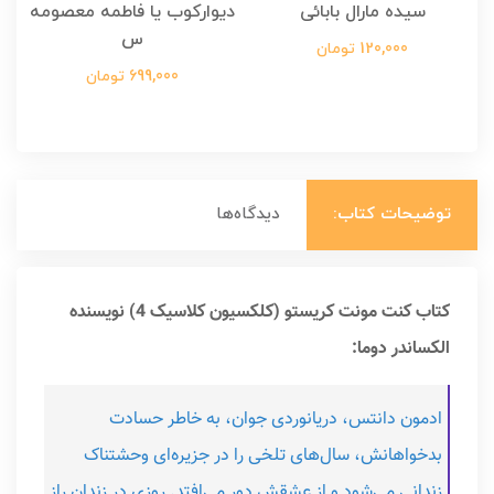
سیده مارال بابائی
دیوارکوب یا فاطمه معصومه
س
120,000 تومان
699,000 تومان
توضیحات کتاب:
دیدگاه‌ها
کتاب کنت مونت کریستو (کلکسیون کلاسیک 4) نویسنده
الکساندر دوما:
ادمون دانتس، دریانوردی جوان، به خاطر حسادت
بدخواهانش، سال‌های تلخی را در جزیره‌ای وحشتناک
زندانی می‌شود و از عشقش دور می‌افتد. روزی در زندان راز