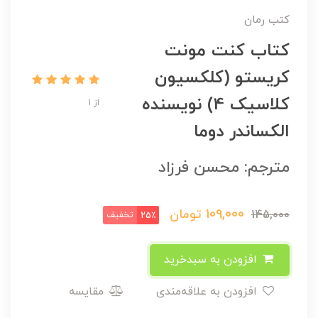
کتب رمان
کتاب کنت مونت
کریستو (کلکسیون
کلاسیک 4) نویسنده
از 1
الکساندر دوما
مترجم: محسن فرزاد
109,000
تومان
145,000
تخفیف
25٪
افزودن به سبدخرید
افزودن به علاقه‌مندی
مقایسه