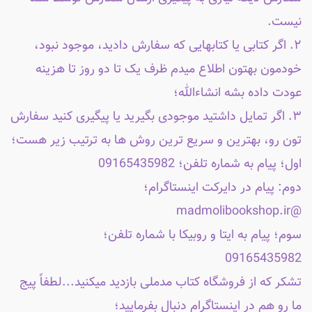
نیست.
۲. اگر کتابی یا کتابهایی که سفارش دادید، موجود نبود،
خودمون بهتون اطلاع میدم ظرف یک تا دو روز تا هزینه
عودت داده بشه انشاءالله؛
۳. اگر تمایل داشتید موجودی بگیرید یا پیگیری کنید سفارش
تون رو، بهترین و سریع ترین روش ها به ترتیب زیر هست؛
اول؛ پیام به شماره تلفن؛ 09165435982
دوم: پیام در دایرکت اینستاگرام؛
@madmolibookshop.ir
سوم؛ پیام به ایتا و روبیکا با شماره تلفن؛
09165435982
تشکر که از فروشگاه کتاب مدملی بازدید میکنید...لطفاً پیج
ما رو هم در اینستاگرام دنبال بفرمایید؛