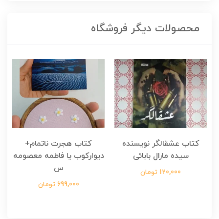
محصولات دیگر فروشگاه
کتاب عشقالگر نویسنده
کتاب هجرت ناتمام+
ک
سیده مارال بابائی
دیوارکوب یا فاطمه معصومه
س
120,000 تومان
699,000 تومان