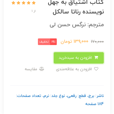
کتاب اشتیاق به جهل
نویسنده رناتا سالکل
از 1
مترجم: نرگس حسن لی
139,000
تومان
170,000
تخفیف
19٪
افزودن به سبدخرید
افزودن به علاقه‌مندی
مقایسه
ناشر: برج، قطع: رقعی، نوع جلد: نرم، تعداد صفحات:
184 صفحه