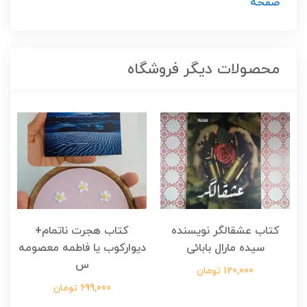
صفحه
محصولات دیگر فروشگاه
کتاب عشقالگر نویسنده
کتاب هجرت ناتمام+
ک
سیده مارال بابائی
دیوارکوب یا فاطمه معصومه
س
120,000 تومان
699,000 تومان