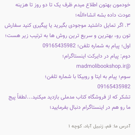
خودمون بهتون اطلاع میدم ظرف یک تا دو روز تا هزینه
عودت داده بشه انشاءالله؛
۳. اگر تمایل داشتید موجودی بگیرید یا پیگیری کنید سفارش
تون رو، بهترین و سریع ترین روش ها به ترتیب زیر هست؛
اول؛ پیام به شماره تلفن؛ 09165435982
دوم: پیام در دایرکت اینستاگرام؛
@madmolibookshop.ir
سوم؛ پیام به ایتا و روبیکا با شماره تلفن؛
09165435982
تشکر که از فروشگاه کتاب مدملی بازدید میکنید...لطفاً پیج
ما رو هم در اینستاگرام دنبال بفرمایید؛
آدرس ما: قم، زنبیل آباد، کوچه 1