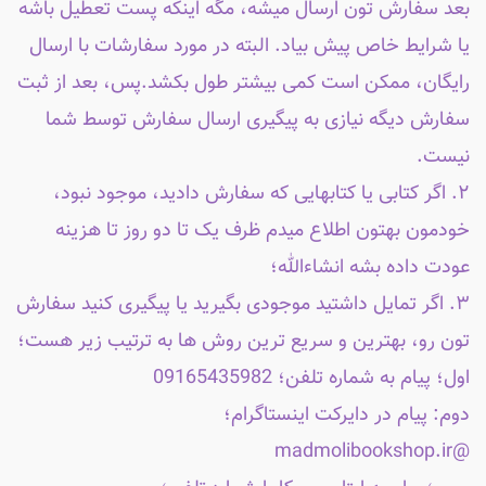
بعد سفارش تون ارسال میشه، مگه اینکه پست تعطیل باشه
یا شرایط خاص پیش بیاد. البته در مورد سفارشات با ارسال
رایگان، ممکن است کمی بیشتر طول بکشد.پس، بعد از ثبت
سفارش دیگه نیازی به پیگیری ارسال سفارش توسط شما
نیست.
۲. اگر کتابی یا کتابهایی که سفارش دادید، موجود نبود،
خودمون بهتون اطلاع میدم ظرف یک تا دو روز تا هزینه
عودت داده بشه انشاءالله؛
۳. اگر تمایل داشتید موجودی بگیرید یا پیگیری کنید سفارش
تون رو، بهترین و سریع ترین روش ها به ترتیب زیر هست؛
اول؛ پیام به شماره تلفن؛ 09165435982
دوم: پیام در دایرکت اینستاگرام؛
@madmolibookshop.ir