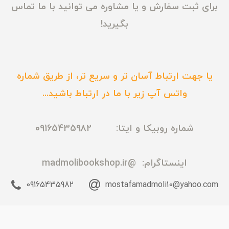
برای ثبت سفارش و یا مشاوره می توانید با ما تماس
بگیرید!
یا جهت ارتباط آسان تر و سریع تر، از طریق شماره
واتس آپ زیر با ما در ارتباط باشید...
شماره روبیکا و ایتا: 09165435982
اینستاگرام:
@madmolibookshop.ir
09165435982
mostafamadmoli10@yahoo.com