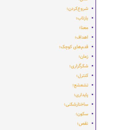
شروع‌کردن؛
بازتاب؛
معنا؛
اهداف؛
قدم‌های کوچک؛
زمان؛
شکرگزاری؛
کنترل؛
تشعشع؛
پایداری؛
ساختارشکنی؛
سکون؛
نقص؛