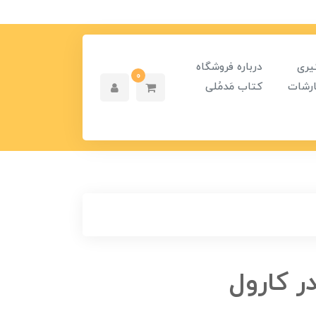
یری
درباره فروشگاه
0
رشات
کتاب مَدمُلی
ر کارول