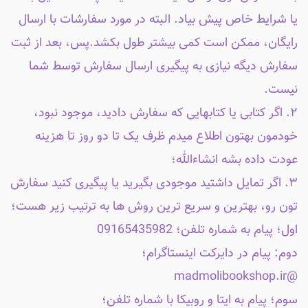
یا شرایط خاص پیش بیاد. البته در مورد سفارشات با ارسال
رایگان، ممکن است کمی بیشتر طول بکشد.پس، بعد از ثبت
سفارش دیگه نیازی به پیگیری ارسال سفارش توسط شما
نیست.
۲. اگر کتابی یا کتابهایی که سفارش دادید، موجود نبود،
خودمون بهتون اطلاع میدم ظرف یک تا دو روز تا هزینه
عودت داده بشه انشاءالله؛
۳. اگر تمایل داشتید موجودی بگیرید یا پیگیری کنید سفارش
تون رو، بهترین و سریع ترین روش ها به ترتیب زیر هست؛
اول؛ پیام به شماره تلفن؛ 09165435982
دوم: پیام در دایرکت اینستاگرام؛
@madmolibookshop.ir
سوم؛ پیام به ایتا و روبیکا با شماره تلفن؛