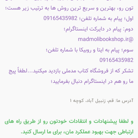
تون رو، بهترین و سریع ترین روش ها به ترتیب زیر هست؛
اول؛ پیام به شماره تلفن؛ 09165435982
دوم: پیام در دایرکت اینستاگرام؛
@madmolibookshop.ir
سوم؛ پیام به ایتا و روبیکا با شماره تلفن؛
09165435982
تشکر که از فروشگاه کتاب مدملی بازدید میکنید...لطفاً پیج
ما رو هم در اینستاگرام دنبال بفرمایید؛
آدرس ما: قم، زنبیل آباد، کوچه 1
و لطفا پیشنهادات و انتقادات خودتون رو از طریق راه های
ارتباطی جهت بهبود عملکرد مان، برای ما ارسال کنید.