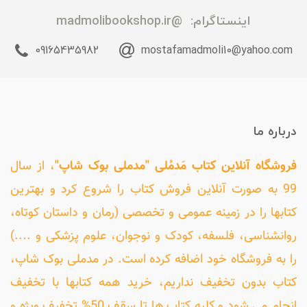
اینستاگرام:
@madmolibookshop.ir
09165435982
mostafamadmoli10@yahoo.com
درباره ما
فروشگاه آنلاین کتاب مَدمُلی "مدملی بوک شاپ"
، از سال
99 به صورت آنلاین فروش کتاب را شروع کرد و بهترین
کتابها را در زمینه عمومی و تخصصی (رمان و داستان کوتاه،
روانشناسی، فلسفه، کودک و نوجوان، علوم پزشکی و ....)
را به فروشگاه خود اضافه کرده است. در مدملی بوک شاپ،
کتاب بدون تخفیف نداریم، خرید همه کتابها با تخفیف
انجام می شود و کلیه کتاب ها تا سقف 50% تخفیف ویژه و