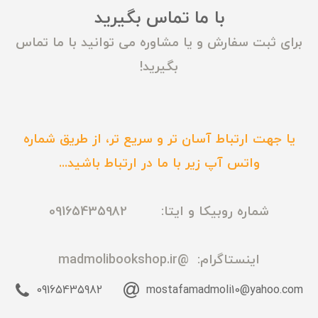
با ما تماس بگیرید
برای ثبت سفارش و یا مشاوره می توانید با ما تماس
بگیرید!
یا جهت ارتباط آسان تر و سریع تر، از طریق شماره
واتس آپ زیر با ما در ارتباط باشید...
شماره روبیکا و ایتا: 09165435982
اینستاگرام:
@madmolibookshop.ir
09165435982
mostafamadmoli10@yahoo.com