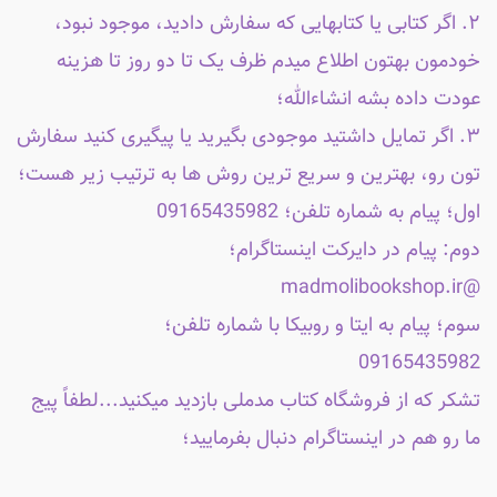
۲. اگر کتابی یا کتابهایی که سفارش دادید، موجود نبود،
خودمون بهتون اطلاع میدم ظرف یک تا دو روز تا هزینه
عودت داده بشه انشاءالله؛
۳. اگر تمایل داشتید موجودی بگیرید یا پیگیری کنید سفارش
تون رو، بهترین و سریع ترین روش ها به ترتیب زیر هست؛
اول؛ پیام به شماره تلفن؛ 09165435982
دوم: پیام در دایرکت اینستاگرام؛
@madmolibookshop.ir
سوم؛ پیام به ایتا و روبیکا با شماره تلفن؛
09165435982
تشکر که از فروشگاه کتاب مدملی بازدید میکنید...لطفاً پیج
ما رو هم در اینستاگرام دنبال بفرمایید؛