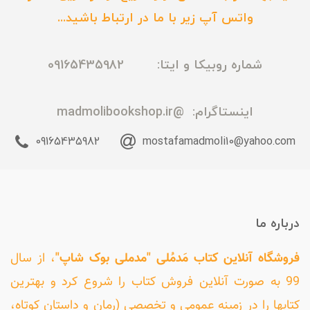
واتس آپ زیر با ما در ارتباط باشید...
شماره روبیکا و ایتا: 09165435982
اینستاگرام:
@madmolibookshop.ir
09165435982
mostafamadmoli10@yahoo.com
درباره ما
فروشگاه آنلاین کتاب مَدمُلی "مدملی بوک شاپ"
، از سال
99 به صورت آنلاین فروش کتاب را شروع کرد و بهترین
کتابها را در زمینه عمومی و تخصصی (رمان و داستان کوتاه،