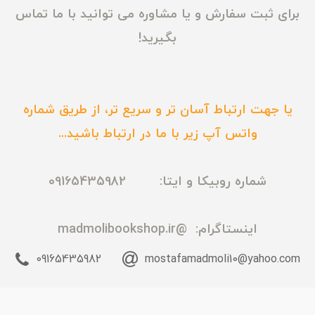
برای ثبت سفارش و یا مشاوره می توانید با ما تماس
بگیرید!
یا جهت ارتباط آسان تر و سریع تر، از طریق شماره
واتس آپ زیر با ما در ارتباط باشید...
شماره روبیکا و ایتا: 09165435982
اینستاگرام:
@madmolibookshop.ir
09165435982
mostafamadmoli10@yahoo.com