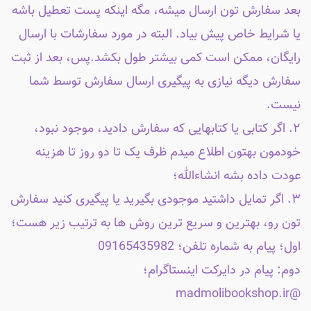
بعد سفارش تون ارسال میشه، مگه اینکه پست تعطیل باشه
یا شرایط خاص پیش بیاد. البته در مورد سفارشات با ارسال
رایگان، ممکن است کمی بیشتر طول بکشد.پس، بعد از ثبت
سفارش دیگه نیازی به پیگیری ارسال سفارش توسط شما
نیست.
۲. اگر کتابی یا کتابهایی که سفارش دادید، موجود نبود،
خودمون بهتون اطلاع میدم ظرف یک تا دو روز تا هزینه
عودت داده بشه انشاءالله؛
۳. اگر تمایل داشتید موجودی بگیرید یا پیگیری کنید سفارش
تون رو، بهترین و سریع ترین روش ها به ترتیب زیر هست؛
اول؛ پیام به شماره تلفن؛ 09165435982
دوم: پیام در دایرکت اینستاگرام؛
@madmolibookshop.ir